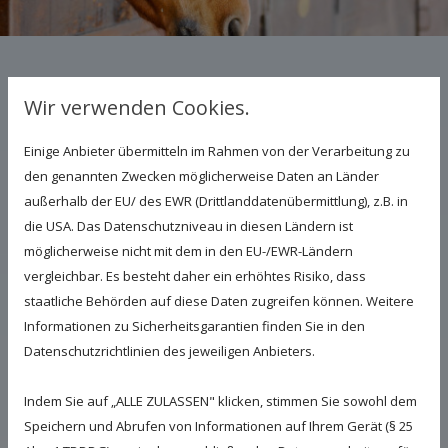
Meine Leistungen für Pferde im
Wir verwenden Cookies.
Überblick
Einige Anbieter übermitteln im Rahmen von der Verarbeitung zu
den genannten Zwecken möglicherweise Daten an Länder
Lahmheitsdiagnostik:
außerhalb der EU/ des EWR (Drittlanddatenübermittlung), z.B. in
Ultraschall, digitales Röntgen,
die USA. Das Datenschutzniveau in diesen Ländern ist
Leitungsanästhesie, Gelenksinjektionen
möglicherweise nicht mit dem in den EU-/EWR-Ländern
Kolikerbehandlung
vergleichbar. Es besteht daher ein erhöhtes Risiko, dass
staatliche Behörden auf diese Daten zugreifen können. Weitere
Diagnostik und Behandlung von
Informationen zu Sicherheitsgarantien finden Sie in den
Atemwegserkrankungen inkl. Bronchoskopie
Datenschutzrichtlinien des jeweiligen Anbieters.
Impfmanagement
Indem Sie auf „ALLE ZULASSEN" klicken, stimmen Sie sowohl dem
Ankaufsuntersuchung inkl. Digitalem Röntgen
Speichern und Abrufen von Informationen auf Ihrem Gerät (§ 25