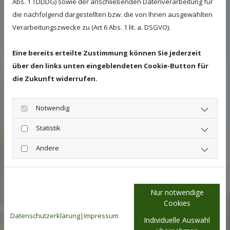
Abs. 1 TDDDG) sowie der anschließenden Datenverarbeitung für
Gynäkologie:
die nachfolgend dargestellten bzw. die von Ihnen ausgewählten
Zuchttauglichkeitsuntersuchung inkl.
Verarbeitungszwecke zu (Art 6 Abs. 1 lit. a. DSGVO).
Tupferprobe, Ultraschall und Uterusbiopsie,
Chirurgische Korrektur des Schamschlusses
Eine bereits erteilte Zustimmung können Sie jederzeit
Künstliche Besamung
über den links unten eingeblendeten Cookie-Button für
die Zukunft widerrufen.
Trächtigkeitsuntersuchung incl.
Zwillingsmanagement
Betreuung der Trächtigkeit
Notwendig
Statistik
Geburtshilfe
Andere
Andrologie:
Zuchttauglichkeitsuntersuchung,
Tupferproben
Nur notwendige
Fohlenmedizin:
Cookies
Beratung, Diagnostik, Therapie
Datenschutzerklärung
|
Impressum
Individuelle Auswahl
Zahnbehandlung: