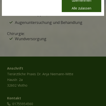
übernehmen
schleifen von Zahnkanten,
Alle zulassen
Wolfzahnextraktion, Extraktion von
Milchzahnkappen, Kürzen der Schneidezähne
Augenuntersuchung und Behandlung
Chirurgie:
Wundversorgung
Anschrift
Tierärztliche Praxis Dr. Anja Niemann-Witte
Haustr. 2a
32602 Vlotho
Kontakt
01755954560