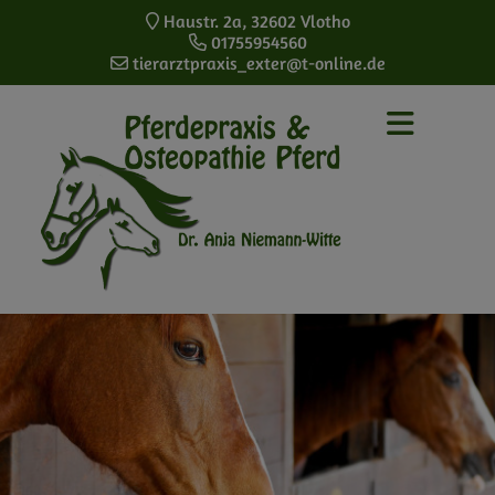
Haustr. 2a
,
32602
Vlotho
01755954560
tierarztpraxis_exter@t-online.de